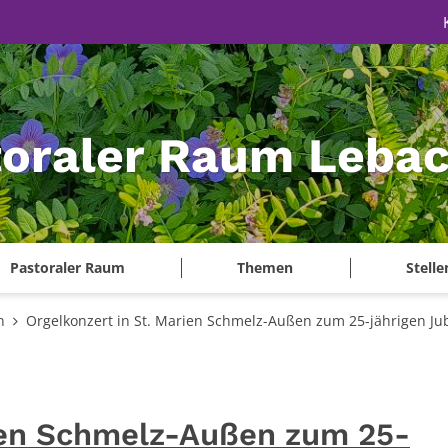
toraler Raum Leba
Pastoraler Raum
Themen
Stell
n
Orgelkonzert in St. Marien Schmelz-Außen zum 25-jährigen Ju
rien Schmelz-Außen zum 25-