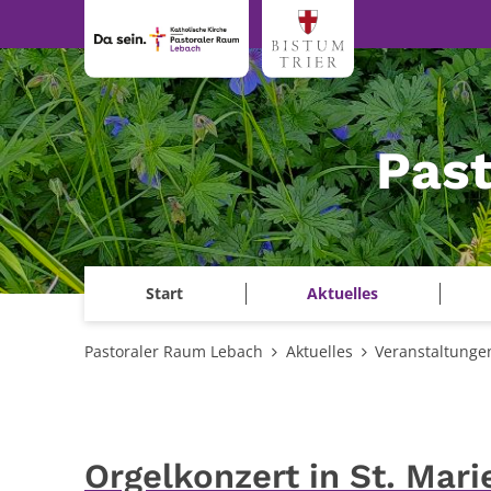
Zum Inhalt springen
Pas
Start
Aktuelles
Pastoraler Raum Lebach
Aktuelles
Veranstaltunge
Orgelkonzert in St. Ma