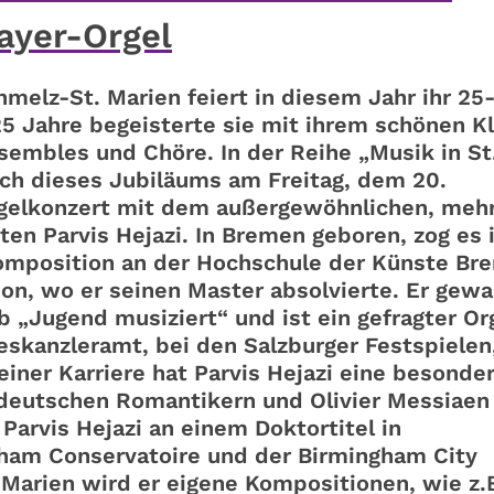
ayer-Orgel
hmelz-St. Marien feiert in diesem Jahr ihr 25
25 Jahre begeisterte sie mit ihrem schönen Kl
sembles und Chöre. In der Reihe „Musik in St
ich dieses Jubiläums am Freitag, dem 20.
gelkonzert mit dem außergewöhnlichen, meh
ten Parvis Hejazi. In Bremen geboren, zog es 
Komposition an der Hochschule der Künste Br
don, wo er seinen Master absolvierte. Er gew
Jugend musiziert“ und ist ein gefragter Or
eskanzleramt, bei den Salzburger Festspiele
iner Karriere hat Parvis Hejazi eine besonde
 deutschen Romantikern und Olivier Messiaen
arvis Hejazi an einem Doktortitel in
ham Conservatoire und der Birmingham City
. Marien wird er eigene Kompositionen, wie z.