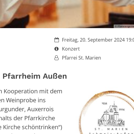
© Pfarreiengeme
Datum:
Freitag, 20. September 2024 19:0
Art bzw. Nummer:
Konzert
Von:
Pfarrei St. Marien
 Pfarrheim Außen
in Kooperation mit dem
en Weinprobe ins
urgunder, Auxerrois
alts der Pfarrkirche
 Kirche schöntrinken“)