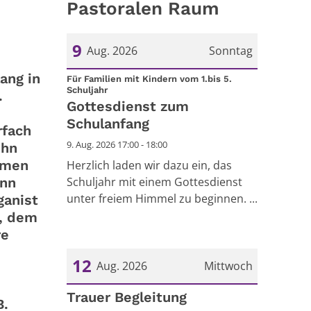
Pastoralen Raum
9
Aug. 2026
Sonntag
-
ang in
Datum: 9. August 2026
Für Familien mit Kindern vom 1.bis 5.
:
Schuljahr
.
Gottesdienst zum
Schulanfang
rfach
9. Aug. 2026 17:00 - 18:00
ihn
emen
Herzlich laden wir dazu ein, das
Schuljahr mit einem Gottesdienst
ann
unter freiem Himmel zu beginnen. ...
ganist
n, dem
re
12
Aug. 2026
Mittwoch
Datum: 12. August 2026
Trauer Begleitung
B.