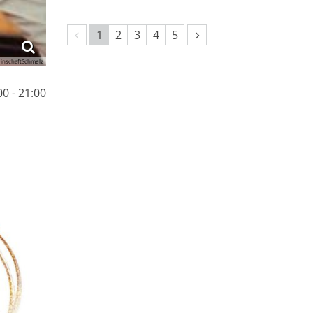
Vorherige Seite
Nächste Seite
1
2
3
4
5
inschaftSchmelz
0 - 21:00