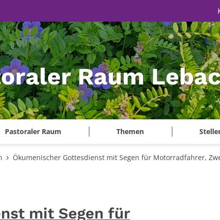
toraler Raum Leba
Pastoraler Raum
Themen
Stell
n
Ökumenischer Gottesdienst mit Segen für Motorradfahrer, Zwei
nst mit Segen für