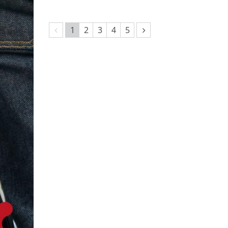
Vorherige Seite
Nächste Seite
1
2
3
4
5