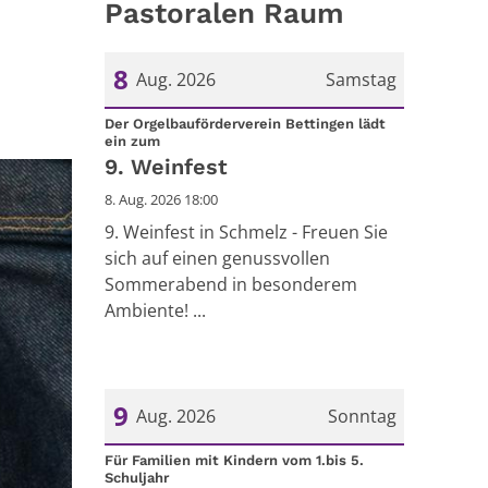
Pastoralen Raum
8
Aug. 2026
Samstag
Datum: 8. August 2026
Der Orgelbauförderverein Bettingen lädt
:
ein zum
9. Weinfest
8. Aug. 2026 18:00
9. Weinfest in Schmelz - Freuen Sie
sich auf einen genussvollen
Sommerabend in besonderem
Ambiente! ...
9
Aug. 2026
Sonntag
Datum: 9. August 2026
Für Familien mit Kindern vom 1.bis 5.
:
Schuljahr