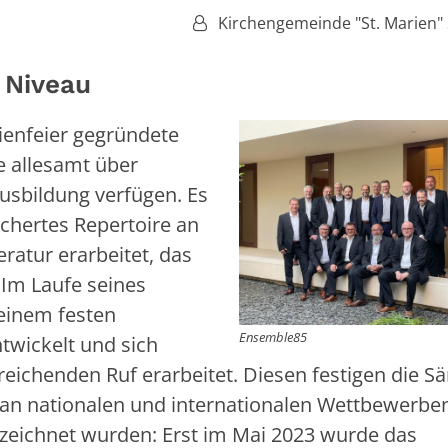
Von:
Kirchengemeinde "St. Marien"
 Niveau
lienfeier gegründete
e allesamt über
Ausbildung verfügen. Es
ächertes Repertoire an
eratur erarbeitet, das
 Im Laufe seines
einem festen
Ensemble85
twickelt und sich
reichenden Ruf erarbeitet. Diesen festigen die S
an nationalen und internationalen Wettbewerben
ezeichnet wurden: Erst im Mai 2023 wurde das