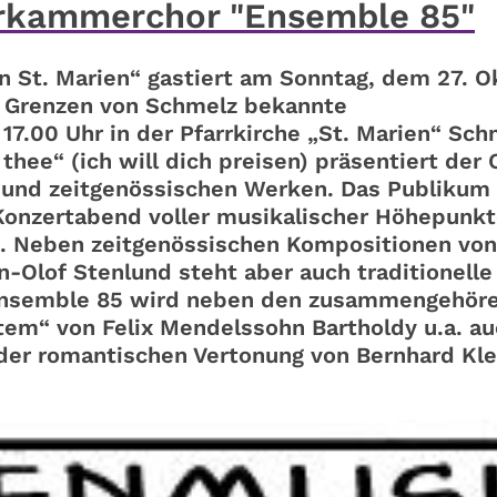
rkammerchor "Ensemble 85"
n St. Marien“ gastiert am Sonntag, dem 27. O
e Grenzen von Schmelz bekannte
00 Uhr in der Pfarrkirche „St. Marien“ Sch
 thee“ (ich will dich preisen) präsentiert der 
 und zeitgenössischen Werken. Das Publikum 
Konzertabend voller musikalischer Höhepunk
. Neben zeitgenössischen Kompositionen von 
-Olof Stenlund steht aber auch traditionelle
Ensemble 85 wird neben den zusammengehör
tem“ von Felix Mendelssohn Bartholdy u.a. a
n der romantischen Vertonung von Bernhard Kle