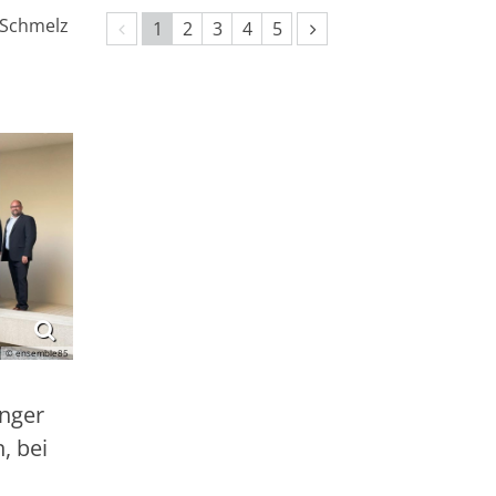
 Schmelz
Vorherige Seite
Nächste Seite
1
2
3
4
5
© ensemble85
änger
, bei