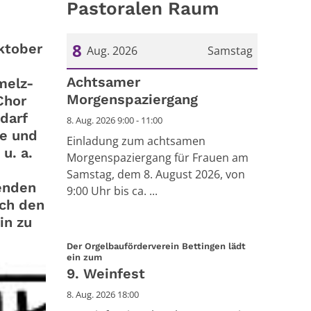
Pastoralen Raum
8
ktober
Aug. 2026
Samstag
Datum: 8. August 2026
Achtsamer
melz-
Morgenspaziergang
Chor
darf
8. Aug. 2026 9:00 - 11:00
te und
Einladung zum achtsamen
u. a.
Morgenspaziergang für Frauen am
Samstag, dem 8. August 2026, von
enden
9:00 Uhr bis ca. ...
uch den
in zu
Der Orgelbauförderverein Bettingen lädt
:
ein zum
9. Weinfest
8. Aug. 2026 18:00