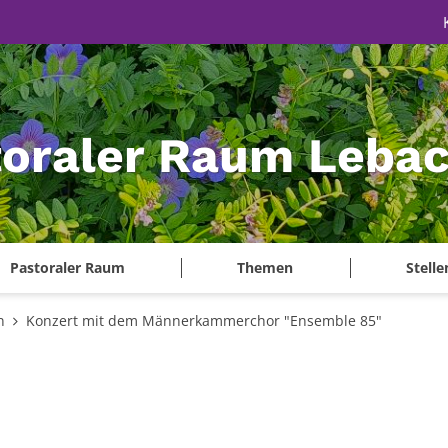
toraler Raum Leba
Pastoraler Raum
Themen
Stell
n
Konzert mit dem Männerkammerchor "Ensemble 85"