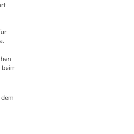
rf
für
a.
chen
n beim
d dem