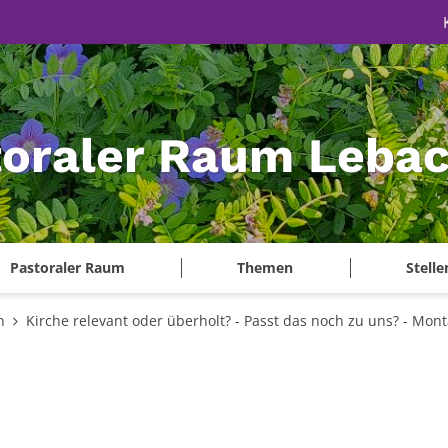
toraler Raum Leba
Pastoraler Raum
Themen
Stell
n
Kirche relevant oder überholt? - Passt das noch zu uns? - Mont