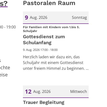
ns?
Pastoralen Raum
9
Aug. 2026
Sonntag
0 - 19:00
Datum: 9. August 2026
Für Familien mit Kindern vom 1.bis 5.
:
Schuljahr
Gottesdienst zum
Schulanfang
9. Aug. 2026 17:00 - 18:00
Herzlich laden wir dazu ein, das
s
Schuljahr mit einem Gottesdienst
öchte
unter freiem Himmel zu beginnen. ...
eise
12
Aug. 2026
Mittwoch
Datum: 12. August 2026
Trauer Begleitung