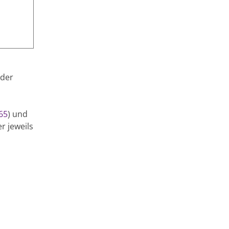
n
 der
65
) und
r jeweils