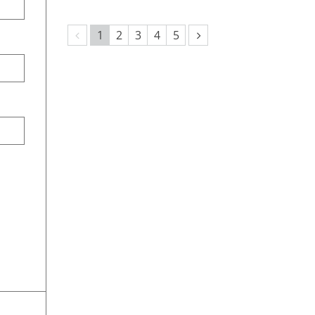
Vorherige Seite
Nächste Seite
1
2
3
4
5