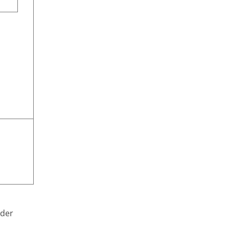
n
 der