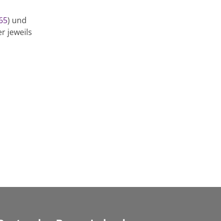
65
) und
r jeweils