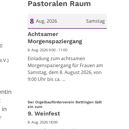
Pastoralen Raum
8
Aug. 2026
Samstag
Datum: 8. August 2026
Achtsamer
Morgenspaziergang
30
8. Aug. 2026 9:00 - 11:00
Einladung zum achtsamen
.V.)
Morgenspaziergang für Frauen am
Samstag, dem 8. August 2026, von
9:00 Uhr bis ca. ...
entin
t
Der Orgelbauförderverein Bettingen lädt
:
ein zum
 in
9. Weinfest
r
8. Aug. 2026 18:00