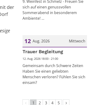
9. Weinfest in Schmelz - Freuen Sie
mit der
sich auf einen genussvollen
Sommerabend in besonderem
Dorf
Ambiente! ...
esige
12
Aug. 2026
Mittwoch
Datum: 12. August 2026
Trauer Begleitung
12. Aug. 2026 18:00 - 21:00
Gemeinsam durch Schwere Zeiten
Haben Sie einen geliebten
Menschen verloren? Fühlen Sie sich
einsam?
Vorherige Seite
Nächste Seite
1
2
3
4
5