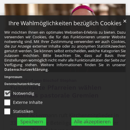
✕
Ihre Wahlmöglichkeiten bezüglich Cookies
Wir möchten Ihnen ein optimales Webseiten-Erlebnis zu bieten. Dazu
verwenden wir Cookies, die für das Funktionieren unserer Website
notwendig sind. Mit Ihrer Zustimmung verwenden wir auch Cookies,
die zur Anzeige externer Inhalte oder zu anonymen Statistikzwecken
genutzt werden. Sie können selbst entscheiden, welche Kategorien Sie
zulassen möchten. Bitte beachten Sie, dass auf Basis Ihrer
Einstellungen womöglich nicht mehr alle Funktionalitäten der Seite zur
Verfügung stehen. Weitere Informationen finden Sie in unserer
Datenschutzerklärung
.
Impressum
:
Wahlaufruf von Bischof Stephan
Datenschutzerklärung
Fusionierte Pfarreien wählen
Notwendig
erstmals pastorale Gremien
Externe Inhalte
13. Jan. 2026
Statistiken
Bischof Ackermann ruft Kirchenmitglieder in
Speichern
Alle akzeptieren
33 Pfarreien zur Beteiligung an der Wahl der