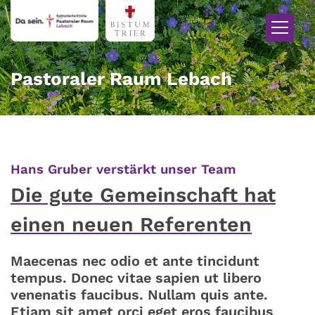
Zum Inhalt springen
Pastoraler Raum Lebach
:
Hans Gruber verstärkt unser Team
Die gute Gemeinschaft hat
einen neuen Referenten
Maecenas nec odio et ante tincidunt
tempus. Donec vitae sapien ut libero
venenatis faucibus. Nullam quis ante.
Etiam sit amet orci eget eros faucibus