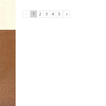
Vorherige Seite
Nächste Seite
1
2
3
4
5