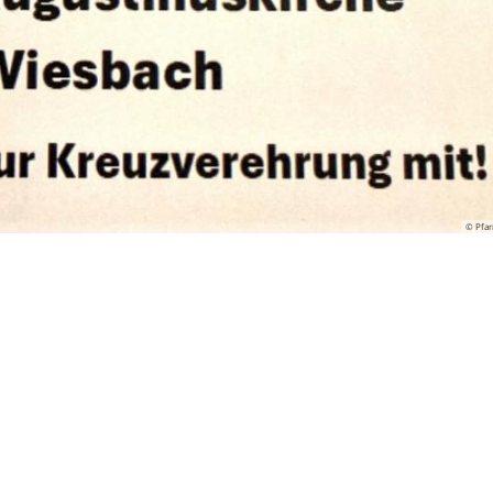
© Pfar