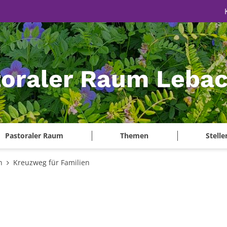
toraler Raum Leba
Pastoraler Raum
Themen
Stell
n
Kreuzweg für Familien