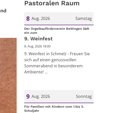
Pastoralen Raum
und
8
Aug. 2026
Samstag
Datum: 8. August 2026
Der Orgelbauförderverein Bettingen lädt
:
ein zum
9. Weinfest
8. Aug. 2026 18:00
9. Weinfest in Schmelz - Freuen Sie
sich auf einen genussvollen
Sommerabend in besonderem
Ambiente! ...
9
Aug. 2026
Sonntag
Datum: 9. August 2026
Für Familien mit Kindern vom 1.bis 5.
:
Schuljahr