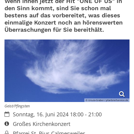
Wenn Ihnen jetzt der Hit "ONE OF US" in
den Sinn kommt, sind Sie schon mal
bestens auf das vorbereitet, was dieses
einmalige Konzert noch an hörenswerten
Überraschungen für Sie bereithält.
© Ursula Graber / pfarrbriefservice.de
Geist/Pfingsten
Datum:
Sonntag, 16. Juni 2024 18:00 - 21:00
Art bzw. Nummer:
Großes Kirchenkonzert
Von:
Pfarrei St. Pius Calmesweiler