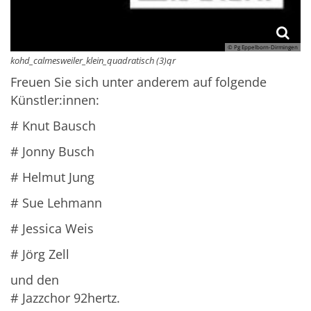
© Pg Eppelborn-Dirmingen
kohd_calmesweiler_klein_quadratisch (3)qr
Freuen Sie sich unter anderem auf folgende
Künstler:innen:
# Knut Bausch
# Jonny Busch
# Helmut Jung
# Sue Lehmann
# Jessica Weis
# Jörg Zell
und den
# Jazzchor 92hertz.