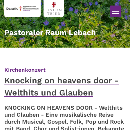
Zum Inhalt springen
Pastoraler Raum Lebach
:
Kirchenkonzert
Knocking on heavens door -
Welthits und Glauben
KNOCKING ON HEAVENS DOOR - Welthits
und Glauben - Eine musikalische Reise
durch Musical, Gospel, Folk, Pop und Rock
mit Band, Chor und Solist:innen. Bekannte