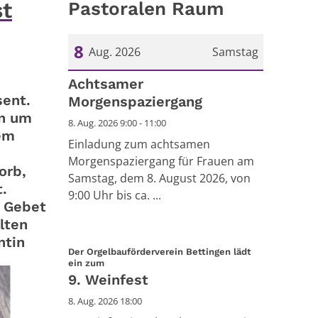
st
Pastoralen Raum
8
Aug. 2026
Samstag
Datum: 8. August 2026
Achtsamer
sent.
Morgenspaziergang
en um
8. Aug. 2026 9:00 - 11:00
em
Einladung zum achtsamen
Morgenspaziergang für Frauen am
orb,
Samstag, dem 8. August 2026, von
.
9:00 Uhr bis ca. ...
d Gebet
lten
ntin
Der Orgelbauförderverein Bettingen lädt
:
ein zum
9. Weinfest
8. Aug. 2026 18:00