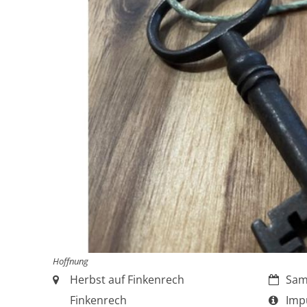
Hoffnung
Ort:
Datum:
Herbst auf Finkenrech
Sam
Art bz
Finkenrech
Imp